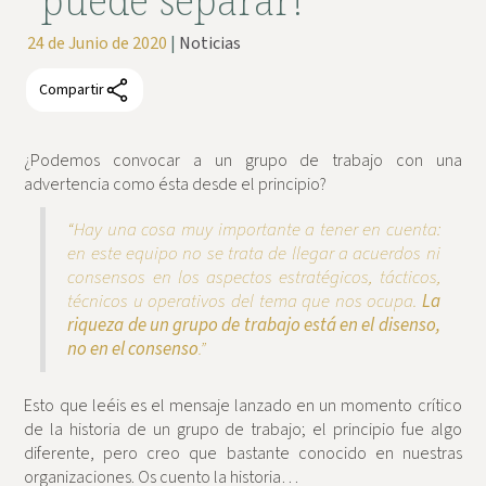
puede separar!
24 de Junio de 2020
|
Noticias
Compartir
¿Podemos convocar a un grupo de trabajo con una
advertencia como ésta desde el principio?
“Hay una cosa muy importante a tener en cuenta:
en este equipo no se trata de llegar a acuerdos ni
consensos en los aspectos estratégicos, tácticos,
técnicos u operativos del tema que nos ocupa.
La
riqueza de un grupo de trabajo está en el disenso,
no en el consenso
.”
Esto que leéis es el mensaje lanzado en un momento crítico
de la historia de un grupo de trabajo; el principio fue algo
diferente, pero creo que bastante conocido en nuestras
organizaciones. Os cuento la historia…