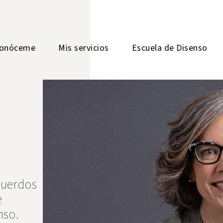
onóceme
Mis servicios
Escuela de Disenso
cuerdos
e
nso.