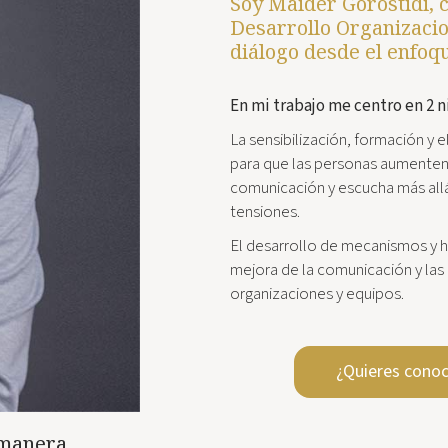
Soy Maider Gorostidi, 
Desarrollo Organizacio
diálogo desde el enfoqu
En mi trabajo me centro en 2 n
La sensibilización, formación y e
para que las personas aumenten
comunicación y escucha más allá
tensiones.
El desarrollo de mecanismos y h
mejora de la comunicación y las 
organizaciones y equipos.
¿Quieres cono
 manera