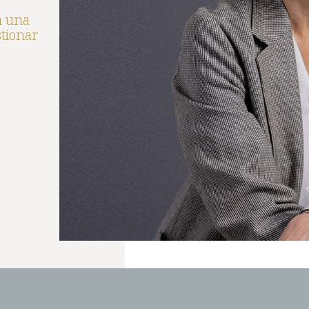
a una
tionar