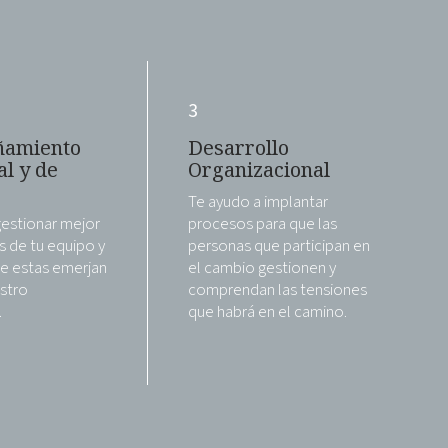
3
amiento
Desarrollo
al y de
Organizacional
Te ayudo a implantar
gestionar mejor
procesos para que las
s de tu equipo y
personas que participan en
e estas emerjan
el cambio gestionen y
estro
comprendan las tensiones
.
que habrá en el camino.