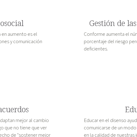
cosocial
Gestión de la
a en aumento es el
Conforme aumenta el núm
ciones y comunicación
porcentaje del riesgo per
deficientes.
sacuerdos
Edu
adaptan mejor al cambio
Educar en el disenso ayud
o que no tiene que ver
comunicarse de un modo m
hecho de "sostener mejor
en la calidad de nuestras 