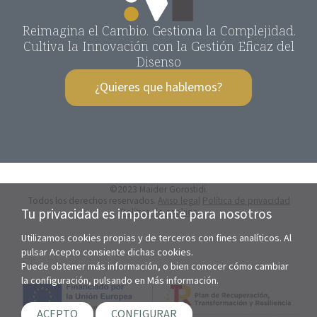
Reimagina el Cambio. Gestiona la Complejidad.
Cultiva la Innovación con la Gestión Eficaz del
Disenso
¿Quieres que hablemos?
©2023 Maider Gorostidi.
Todos los derechos reservados.
Aviso legal
Política de privacidad
Tu privacidad es importante para nosotros
Política de cookies
Utilizamos cookies propias y de terceros con fines analíticos. Al
pulsar Acepto consiente dichas cookies.
Puede obtener más información, o bien conocer cómo cambiar
la configuración, pulsando en Más información.
ACEPTO
CONFIGURAR