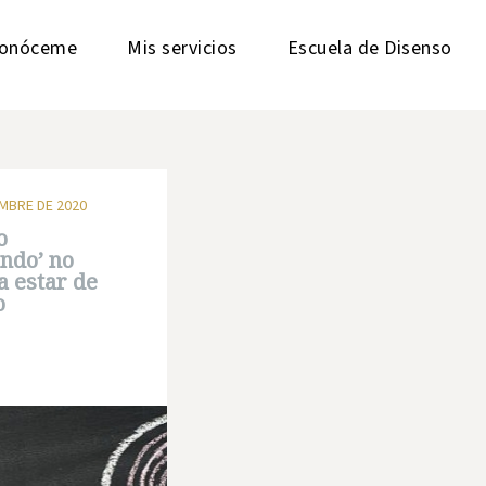
onóceme
Mis servicios
Escuela de Disenso
EMBRE DE 2020
o
ndo’ no
ca estar de
o